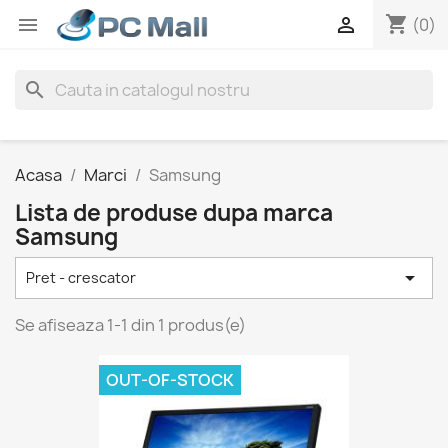
shopping_cart


(0)
search
Acasa
Marci
Samsung
Lista de produse dupa marca
Samsung

Pret - crescator
Se afiseaza 1-1 din 1 produs(e)
OUT-OF-STOCK